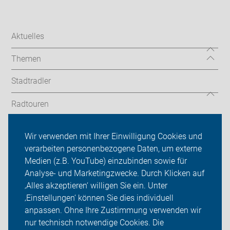
Aktuelles
Themen
Stadtradler
Radtouren
Landkreis
Wir verwenden mit Ihrer Einwilligung Cookies und
verarbeiten personenbezogene Daten, um externe
ADFC Schwäbisch Hall
Medien (z.B. YouTube) einzubinden sowie für
Sei dabei
Analyse- und Marketingzwecke. Durch Klicken auf
‚Alles akzeptieren‘ willigen Sie ein. Unter
Presse
‚Einstellungen‘ können Sie dies individuell
anpassen. Ohne Ihre Zustimmung verwenden wir
Login
nur technisch notwendige Cookies. Die