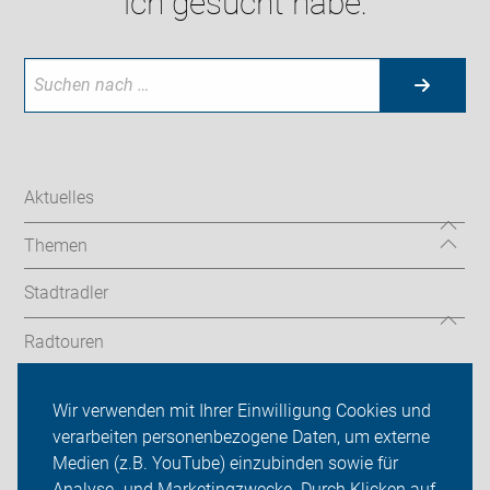
ich gesucht habe:
Aktuelles
Themen
Stadtradler
Radtouren
Landkreis
Wir verwenden mit Ihrer Einwilligung Cookies und
verarbeiten personenbezogene Daten, um externe
ADFC Schwäbisch Hall
Medien (z.B. YouTube) einzubinden sowie für
Sei dabei
Analyse- und Marketingzwecke. Durch Klicken auf