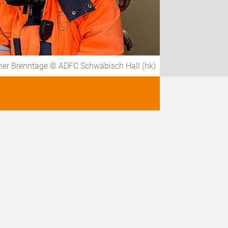
her Brenntage © ADFC Schwäbisch Hall (hk)