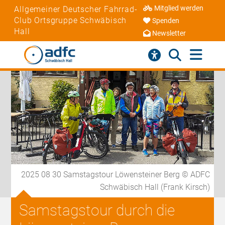
Mitglied werden
Allgemeiner Deutscher Fahrrad-
Club Ortsgruppe Schwäbisch
Spenden
Hall
Newsletter
2025 08 30 Samstagstour Löwensteiner Berg © ADFC
Schwäbisch Hall (Frank Kirsch)
Samstagstour durch die