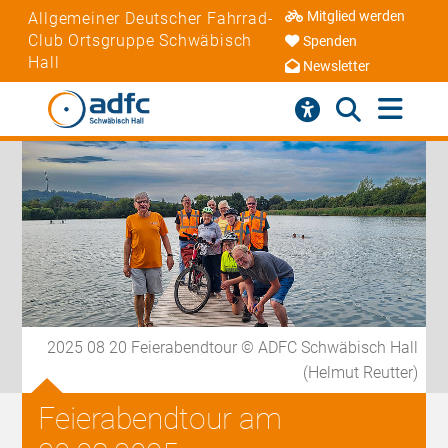
Mitglied werden
Allgemeiner Deutscher Fahrrad-
Club Ortsgruppe Schwäbisch
Spenden
Hall
Newsletter
2025 08 20 Feierabendtour © ADFC Schwäbisch Hall
(Helmut Reutter)
Feierabendtour am