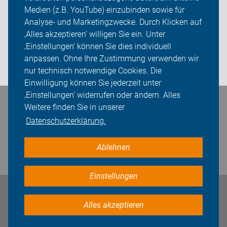
Medien (z.B. YouTube) einzubinden sowie für
Sei dabei
Analyse- und Marketingzwecke. Durch Klicken auf
‚Alles akzeptieren‘ willigen Sie ein. Unter
Presse
‚Einstellungen‘ können Sie dies individuell
anpassen. Ohne Ihre Zustimmung verwenden wir
Login
nur technisch notwendige Cookies. Die
Einwilligung können Sie jederzeit unter
‚Einstellungen‘ widerrufen oder ändern. Alles
Bleiben Sie in Kontakt
Weitere finden Sie in unserer
Datenschutzerklärung.
Ablehnen
Einstellungen
Impressum
Datenschutz
Cookie-Einstellungen
Alles akzeptieren