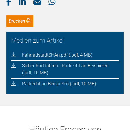
Drucken
Medien zum Artikel
FahrradstadtSHAn.pdf (.pdf, 4 MB)
Sicher Rad fahren - Radrecht an Beispielen
(.pdf, 10 MB)
Radrecht an Beispielen (.pdf, 10 MB)
Häufige Fragen von