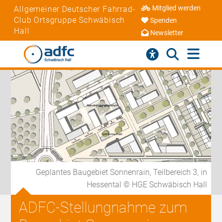
Mitglied werden
Allgemeiner Deutscher Fahrrad-
Club Ortsgruppe Schwäbisch
Spenden
Hall
Newsletter
Geplantes Baugebiet Sonnenrain, Teilbereich 3, in
Hessental © HGE Schwäbisch Hall
ADFC-Stellungnahme zum