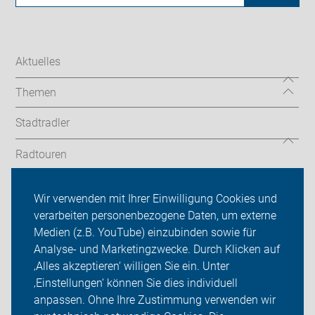
Aktuelles
Themen
Stadtradler
Radtouren
Landkreis
Wir verwenden mit Ihrer Einwilligung Cookies und
verarbeiten personenbezogene Daten, um externe
ADFC Schwäbisch Hall
Medien (z.B. YouTube) einzubinden sowie für
Analyse- und Marketingzwecke. Durch Klicken auf
Sei dabei
‚Alles akzeptieren‘ willigen Sie ein. Unter
Presse
‚Einstellungen‘ können Sie dies individuell
anpassen. Ohne Ihre Zustimmung verwenden wir
Login