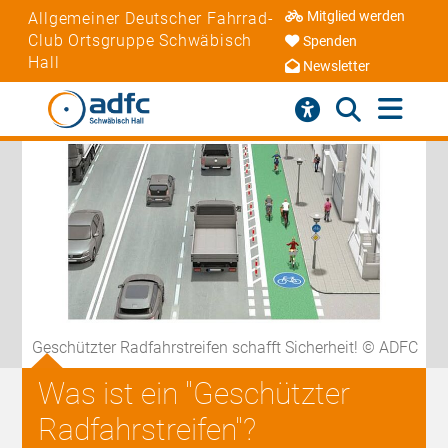
Mitglied werden
Allgemeiner Deutscher Fahrrad-
Club Ortsgruppe Schwäbisch
Spenden
Hall
Newsletter
Geschützter Radfahrstreifen schafft Sicherheit! © ADFC
Was ist ein "Geschützter
Radfahrstreifen"?