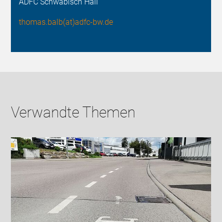
ADFC Schwäbisch Hall
thomas.balb(at)adfc-bw.de
Verwandte Themen